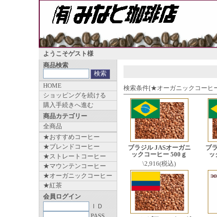
ようこそゲスト様
商品検索
HOME
検索条件[★オーガニックコーヒー] 
ショッピングを続ける
購入手続きへ進む
商品カテゴリー
全商品
★おすすめコーヒー
★ブレンドコーヒー
ブラジル JASオーガニ
ブラ
ックコーヒー 500ｇ
ッ
★ストレートコーヒー
\2,916(税込)
★マウンテンコーヒー
★オーガニックコーヒー
★紅茶
会員ログイン
ＩＤ
PASS