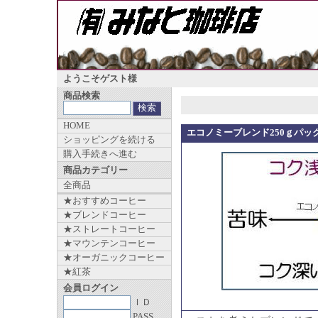
ようこそゲスト様
商品検索
HOME
エコノミーブレンド250ｇパッ
ショッピングを続ける
購入手続きへ進む
商品カテゴリー
全商品
★おすすめコーヒー
★ブレンドコーヒー
★ストレートコーヒー
★マウンテンコーヒー
★オーガニックコーヒー
★紅茶
会員ログイン
ＩＤ
PASS