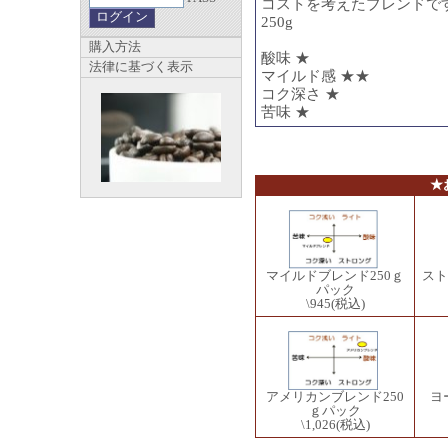
コストを考えたブレンドで
250g
購入方法
酸味 ★
法律に基づく表示
マイルド感 ★★
コク深さ ★
苦味 ★
★
スト
マイルドブレンド250ｇ
パック
\945
(税込)
ヨ
アメリカンブレンド250
ｇパック
\1,026
(税込)